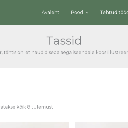
Sorted
by
latest
Avaleht
Pood
Tehtud töö
Tassid
r, tähtis on, et naudid seda aega iseendale koos illustree
atakse kõik 8 tulemust