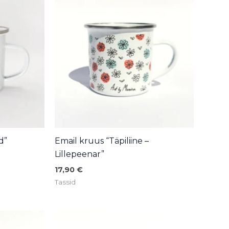
d”
Email kruus “Täpiliine –
Lillepeenar”
17,90
€
Tassid