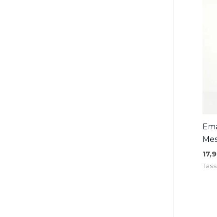
Ema
Me
17,
Tass