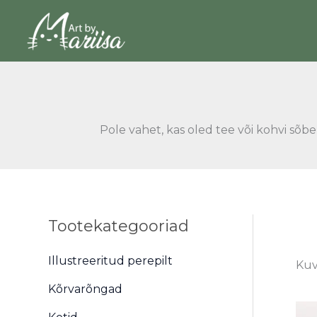
Skip
to
content
Pole vahet, kas oled tee või kohvi sõbe
Tootekategooriad
Illustreeritud perepilt
Kuv
Kõrvarõngad