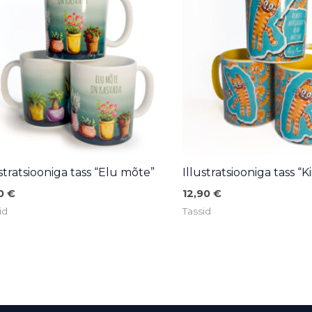
ustratsiooniga tass “Elu mõte”
Illustratsiooniga tass “K
90
€
12,90
€
id
Tassid