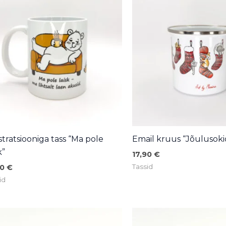
ustratsiooniga tass “Ma pole
Email kruus “Jõulusoki
k”
17,90
€
Tassid
90
€
id