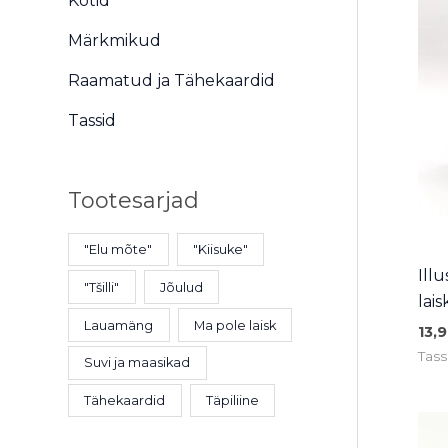
Kotid
Märkmikud
Raamatud ja Tähekaardid
Tassid
Tootesarjad
"Elu mõte"
"Kiisuke"
Ill
"Tšilli"
Jõulud
lais
Lauamäng
Ma pole laisk
13,
Tass
Suvi ja maasikad
Tähekaardid
Täpiliine