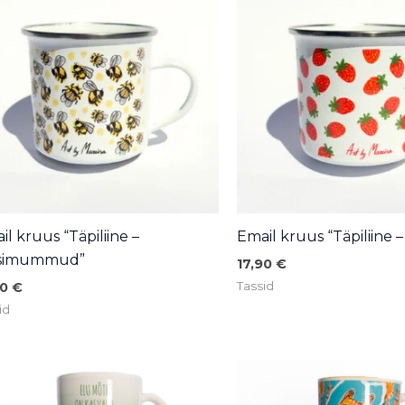
il kruus “Täpiliine –
Email kruus “Täpiliine 
simummud”
17,90
€
Tassid
90
€
id