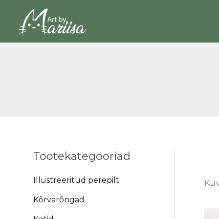
Skip
to
content
Tootekategooriad
Illustreeritud perepilt
Kuv
Kõrvarõngad