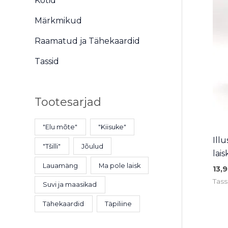
Kotid
Märkmikud
Raamatud ja Tähekaardid
Tassid
Tootesarjad
"Elu mõte"
"Kiisuke"
Ill
"Tšilli"
Jõulud
lais
Lauamäng
Ma pole laisk
13,
Tass
Suvi ja maasikad
Tähekaardid
Täpiliine