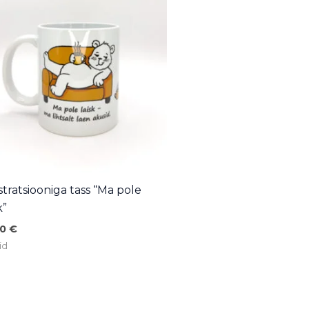
ustratsiooniga tass “Ma pole
k”
90
€
id