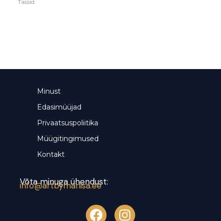
Tassid
Minust
Edasimüüjad
Privaatsuspoliitika
Müügitingimused
Kontakt
Võta minuga ühendust:
info@artbymariisa.ee
F
I