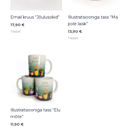
Email kruus “Jõulusokid”
Illustratsiooniga tass “Ma
pole laisk”
17,90
€
Tassid
13,90
€
Tassid
Illustratsiooniga tass “Elu
mõte”
11,90
€