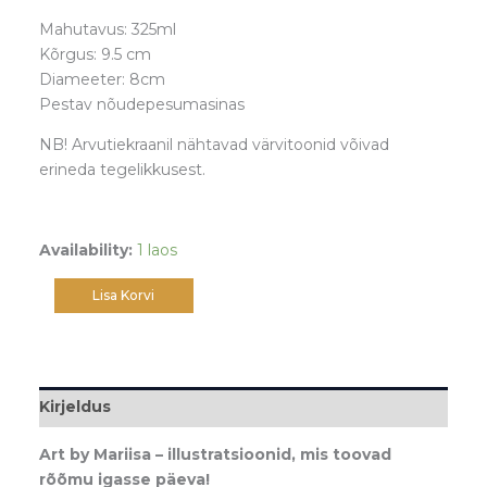
Mahutavus: 325ml
Kõrgus: 9.5 cm
Diameeter: 8cm
Pestav nõudepesumasinas
NB! Arvutiekraanil nähtavad värvitoonid võivad
erineda tegelikkusest.
Availability:
1 laos
Lisa Korvi
Kirjeldus
Art by Mariisa – illustratsioonid, mis toovad
rõõmu igasse päeva!