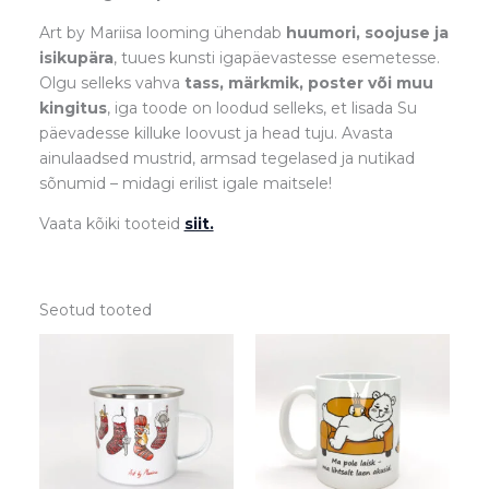
Art by Mariisa looming ühendab
huumori, soojuse ja
isikupära
, tuues kunsti igapäevastesse esemetesse.
Olgu selleks vahva
tass, märkmik, poster või muu
kingitus
, iga toode on loodud selleks, et lisada Su
päevadesse killuke loovust ja head tuju. Avasta
ainulaadsed mustrid, armsad tegelased ja nutikad
sõnumid – midagi erilist igale maitsele!
Vaata kõiki tooteid
siit.
Seotud tooted