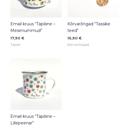
Email kruus “Täpiliine –
Kõrvarõngad “Tassike
Mesimummud”
teed”
17,90
€
16,90
€
Tassid
Kõrvarõngad
Email kruus “Täpiliine –
Lillepeenar”