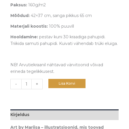
Paksus:
160g/m2
Mõõdud:
42×37 cm, sanga pikkus 65 cm
Materjali koostis:
100% puuvill
Hooldamine:
pestav kuni 30 kraadiga pahupidi.
Triikida samuti pahupidi. Kuivati vähendab trüki eluiga.
NB! Arvutiekraanil nähtavad värvitoonid võivad
erineda tegelikkusest.
Lisa Korvi
-
+
Kirjeldus
Art by Mariisa – illustratsioonid, mis toovad