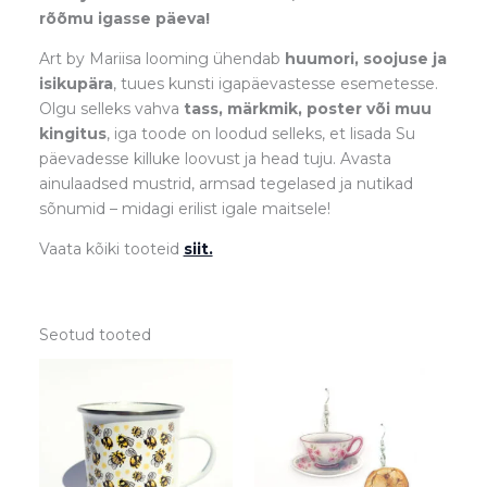
rõõmu igasse päeva!
Art by Mariisa looming ühendab
huumori, soojuse ja
isikupära
, tuues kunsti igapäevastesse esemetesse.
Olgu selleks vahva
tass, märkmik, poster või muu
kingitus
, iga toode on loodud selleks, et lisada Su
päevadesse killuke loovust ja head tuju. Avasta
ainulaadsed mustrid, armsad tegelased ja nutikad
sõnumid – midagi erilist igale maitsele!
Vaata kõiki tooteid
siit.
Seotud tooted