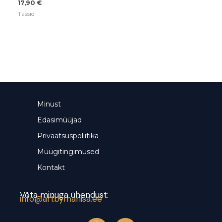
17,90
€
Tassid
Minust
Edasimüüjad
Privaatsuspoliitika
Müügitingimused
Kontakt
Võta minuga ühendust:
info@artbymariisa.ee