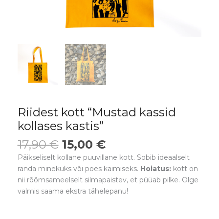
Riidest kott “Mustad kassid
kollases kastis”
17,90
€
15,00
€
Päikseliselt kollane puuvillane kott. Sobib ideaalselt
randa minekuks või poes käimiseks.
Hoiatus:
kott on
nii rõõmsameelselt silmapaistev, et püüab pilke. Olge
valmis saama ekstra tähelepanu!