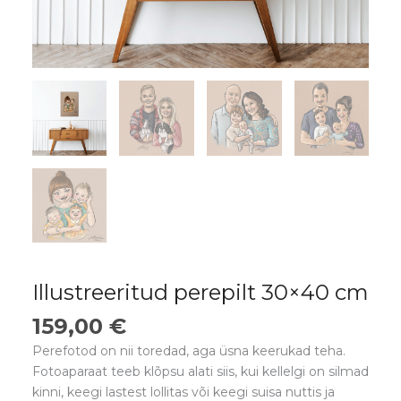
Illustreeritud perepilt 30×40 cm
159,00
€
Perefotod on nii toredad, aga üsna keerukad teha.
Fotoaparaat teeb klõpsu alati siis, kui kellelgi on silmad
kinni, keegi lastest lollitas või keegi suisa nuttis ja