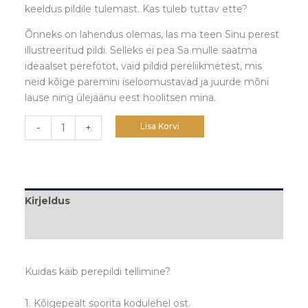
keeldus pildile tulemast. Kas tuleb tuttav ette?
Õnneks on lahendus olemas, las ma teen Sinu perest
illustreeritud pildi. Selleks ei pea Sa mulle saatma
ideaalset perefotot, vaid pildid pereliikmetest, mis
neid kõige paremini iseloomustavad ja juurde mõni
lause ning ülejäänu eest hoolitsen mina.
Lisa Korvi
-
+
Kirjeldus
Lisainfo
Kuidas käib perepildi tellimine?
1. Kõigepealt soorita kodulehel ost.