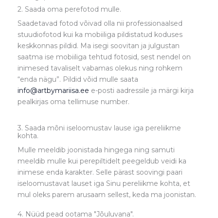
2. Saada oma perefotod mulle.
Saadetavad fotod võivad olla nii professionaalsed
stuudiofotod kui ka mobiiliga pildistatud koduses
keskkonnas pildid. Ma isegi soovitan ja julgustan
saatma ise mobiiliga tehtud fotosid, sest nendel on
inimesed tavaliselt vabamas olekus ning rohkem
“enda nägu”. Pildid võid mulle saata
info@artbymariisa.ee
e-posti aadressile ja märgi kirja
pealkirjas oma tellimuse number.
3. Saada mõni iseloomustav lause iga pereliikme
kohta.
Mulle meeldib joonistada hingega ning samuti
meeldib mulle kui perepiltidelt peegeldub veidi ka
inimese enda karakter. Selle pärast soovingi paari
iseloomustavat lauset iga Sinu pereliikme kohta, et
mul oleks parem arusaam sellest, keda ma joonistan.
4. Nüüd pead ootama "Jõuluvana".