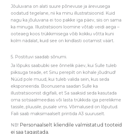
Jõuluvana on alati suure põnevuse ja ärevusega
oodatud tegelane, nii ka minu illustratsioonid. Kuid
nagu ka jõuluvana ei too pakke iga päev, siis on sama
ka minuga. Illustratsiooni loomine võtab veidi aega –
ooteaeg koos trükkimisega võib kokku võtta kuni
kolm nädalat, kuid see on kindlasti ootamist väärt.
5. Postituvi saadab sõnumi.
Ja lõpuks saabubki see õnnelik päev, kui Sulle tuleb
piiksuga teade, et Sinu perepilt on kohale jõudnud!
Nüüd pole muud, kui tuleb valida sein, kus seda
eksponeerida. Boonusena saadan Sulle ka
illustratsioonist digifaili, et Sa saaksid seda kasutada
oma sotsiaalmeedias või lasta trükkida iga pereliikme
tassile, pluusile, pusale vms. Võimalused on lõputud.
Faili saab maksimaalselt printida A3 suuruselt.
Personaalselt kliendile valmistatud tooteid
NB!
ei saa tagastada.