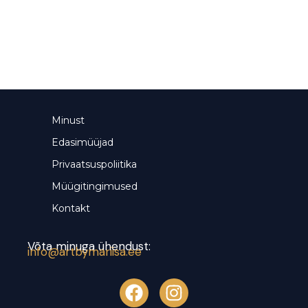
Minust
Edasimüüjad
Privaatsuspoliitika
Müügitingimused
Kontakt
Võta minuga ühendust:
info@artbymariisa.ee
F
I
a
n